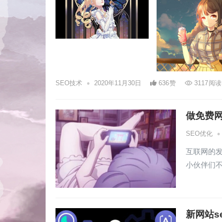
•
SEO技术
2020年11月30日
636
赞
3117
阅读
做免费网
•
SEO优化
互联网的
小伙伴们
新网站s