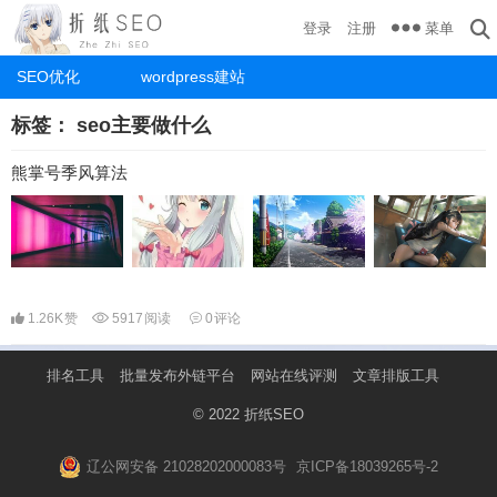
菜单
登录
注册
SEO优化
wordpress建站
标签：
seo主要做什么
熊掌号季风算法
1.26K
赞
5917
阅读
0
评论
排名工具
批量发布外链平台
网站在线评测
文章排版工具
© 2022
折纸SEO
辽公网安备 21028202000083号
京ICP备18039265号-2