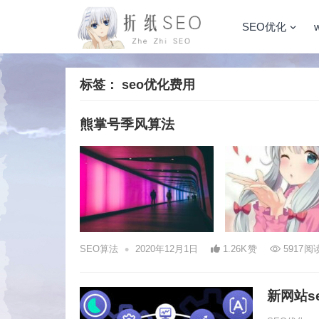
SEO优化
标签：
seo优化费用
熊掌号季风算法
•
SEO算法
2020年12月1日
1.26K
赞
5917
阅
新网站s