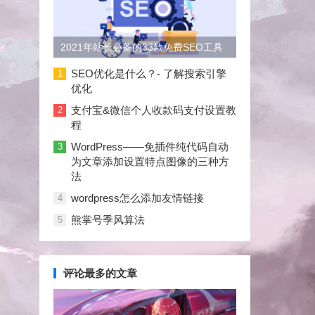
2021年站长必备的33款免费SEO工具
大合集
SEO优化是什么？- 了解搜索引擎
1
优化
支付宝&微信个人收款码支付设置教
2
程
WordPress——免插件纯代码自动
3
为文章添加设置特点图像的三种方
法
wordpress怎么添加友情链接
4
熊掌号季风算法
5
评论最多的文章