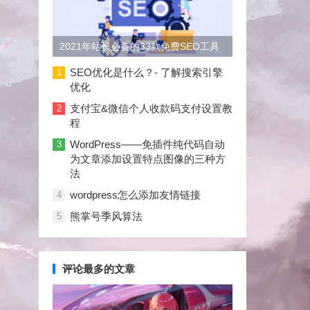
2021年站长必备的33款免费SEO工具
大合集
SEO优化是什么？- 了解搜索引擎
1
优化
支付宝&微信个人收款码支付设置教
2
程
WordPress——免插件纯代码自动
3
为文章添加设置特点图像的三种方
法
wordpress怎么添加友情链接
4
熊掌号季风算法
5
评论最多的文章