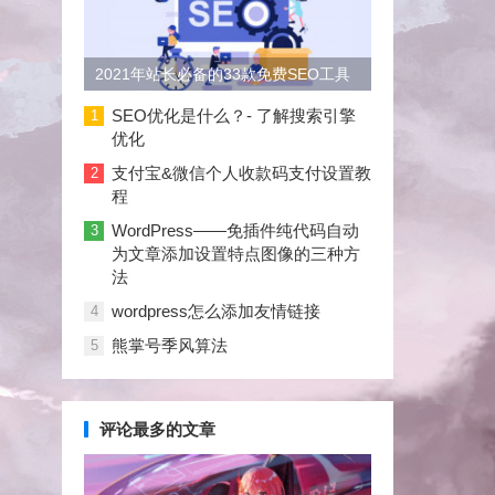
2021年站长必备的33款免费SEO工具
大合集
SEO优化是什么？- 了解搜索引擎
1
优化
支付宝&微信个人收款码支付设置教
2
程
WordPress——免插件纯代码自动
3
为文章添加设置特点图像的三种方
法
wordpress怎么添加友情链接
4
熊掌号季风算法
5
评论最多的文章