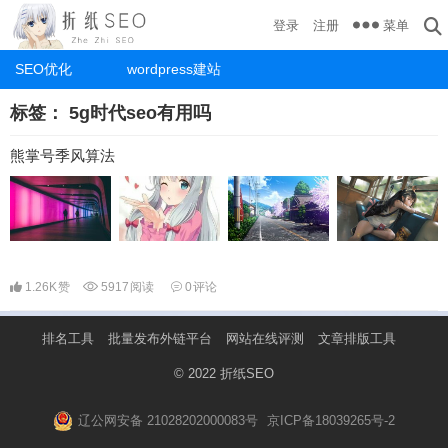
菜单
登录
注册
SEO优化
wordpress建站
标签：
5g时代seo有用吗
熊掌号季风算法
1.26K
赞
5917
阅读
0
评论
排名工具
批量发布外链平台
网站在线评测
文章排版工具
© 2022
折纸SEO
辽公网安备 21028202000083号
京ICP备18039265号-2