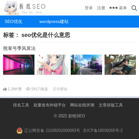
菜单
登录
注册
SEO优化
wordpress建站
标签：
seo优化是什么意思
熊掌号季风算法
1.26K
赞
5917
阅读
0
评论
排名工具
批量发布外链平台
网站在线评测
文章排版工具
© 2022
折纸SEO
辽公网安备 21028202000083号
京ICP备18039265号-2