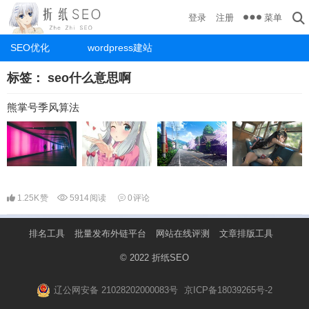
菜单
登录
注册
SEO优化
wordpress建站
标签：
seo什么意思啊
熊掌号季风算法
1.25K
赞
5914
阅读
0
评论
排名工具
批量发布外链平台
网站在线评测
文章排版工具
© 2022
折纸SEO
辽公网安备 21028202000083号
京ICP备18039265号-2