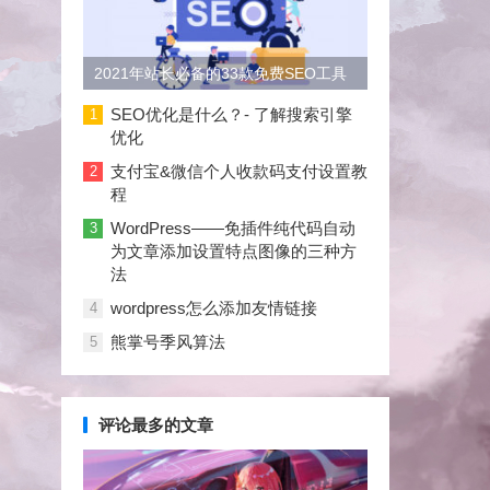
2021年站长必备的33款免费SEO工具
大合集
SEO优化是什么？- 了解搜索引擎
1
优化
支付宝&微信个人收款码支付设置教
2
程
WordPress——免插件纯代码自动
3
为文章添加设置特点图像的三种方
法
wordpress怎么添加友情链接
4
熊掌号季风算法
5
评论最多的文章