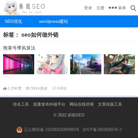
菜单
登录
注册
SEO优化
wordpress建站
标签：
seo如何做外链
熊掌号季风算法
1.25K
赞
5914
阅读
0
评论
排名工具
批量发布外链平台
网站在线评测
文章排版工具
© 2022
折纸SEO
辽公网安备 21028202000083号
京ICP备18039265号-2