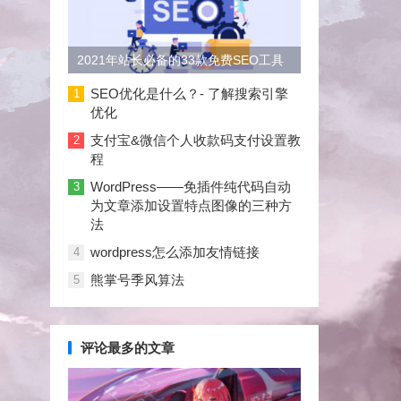
2021年站长必备的33款免费SEO工具
大合集
SEO优化是什么？- 了解搜索引擎
1
优化
支付宝&微信个人收款码支付设置教
2
程
WordPress——免插件纯代码自动
3
为文章添加设置特点图像的三种方
法
wordpress怎么添加友情链接
4
熊掌号季风算法
5
评论最多的文章