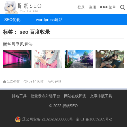
菜单
登录
注册
SEO优化
wordpress建站
标签：
seo 百度收录
熊掌号季风算法
1.25K
赞
5914
阅读
0
评论
排名工具
批量发布外链平台
网站在线评测
文章排版工具
© 2022
折纸SEO
辽公网安备 21028202000083号
京ICP备18039265号-2