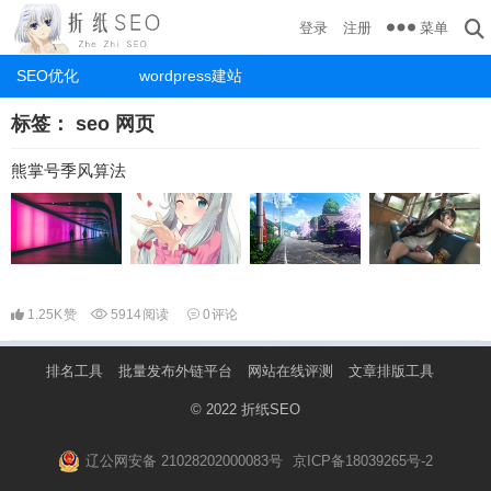
菜单
登录
注册
SEO优化
wordpress建站
标签：
seo 网页
熊掌号季风算法
1.25K
赞
5914
阅读
0
评论
排名工具
批量发布外链平台
网站在线评测
文章排版工具
© 2022
折纸SEO
辽公网安备 21028202000083号
京ICP备18039265号-2