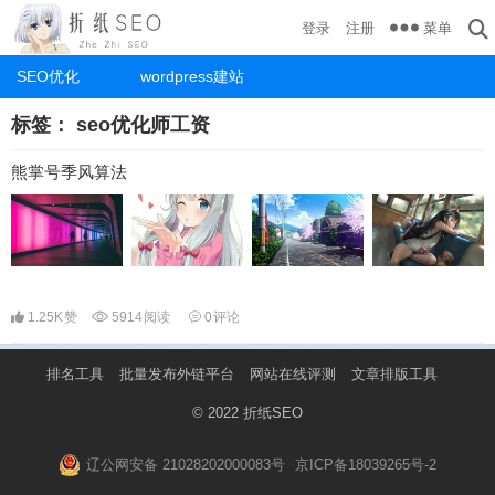
菜单
登录
注册
SEO优化
wordpress建站
标签：
seo优化师工资
熊掌号季风算法
1.25K
赞
5914
阅读
0
评论
排名工具
批量发布外链平台
网站在线评测
文章排版工具
© 2022
折纸SEO
辽公网安备 21028202000083号
京ICP备18039265号-2