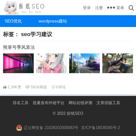
菜单
登录
注册
SEO优化
wordpress建站
标签：
seo学习建议
熊掌号季风算法
1.26K
赞
5918
阅读
0
评论
排名工具
批量发布外链平台
网站在线评测
文章排版工具
© 2022
折纸SEO
辽公网安备 21028202000083号
京ICP备18039265号-2