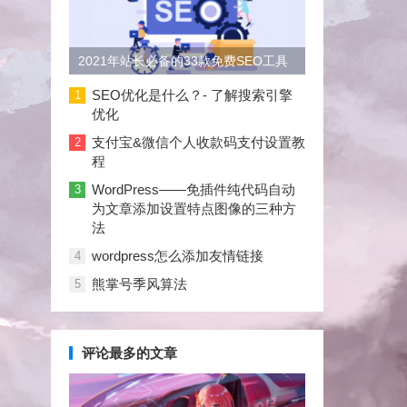
2021年站长必备的33款免费SEO工具
大合集
SEO优化是什么？- 了解搜索引擎
1
优化
支付宝&微信个人收款码支付设置教
2
程
WordPress——免插件纯代码自动
3
为文章添加设置特点图像的三种方
法
wordpress怎么添加友情链接
4
熊掌号季风算法
5
评论最多的文章