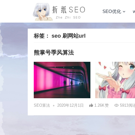
SEO优化
标签：
seo 刷网站url
熊掌号季风算法
•
SEO算法
2020年12月1日
1.26K
赞
5913
阅