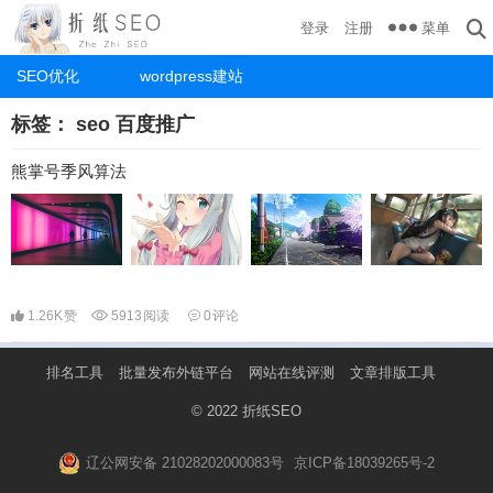
菜单
登录
注册
SEO优化
wordpress建站
标签：
seo 百度推广
熊掌号季风算法
1.26K
赞
5913
阅读
0
评论
排名工具
批量发布外链平台
网站在线评测
文章排版工具
© 2022
折纸SEO
辽公网安备 21028202000083号
京ICP备18039265号-2