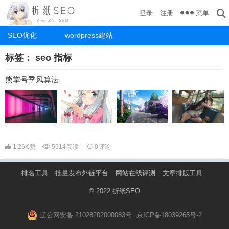
菜单
登录
注册
SEO优化
wordpress建站
标签：
seo 指标
熊掌号季风算法
1.26K
赞
5914
阅读
0
评论
排名工具
批量发布外链平台
网站在线评测
文章排版工具
© 2022
折纸SEO
辽公网安备 21028202000083号
京ICP备18039265号-2