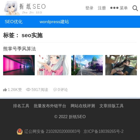
菜单
登录
注册
SEO优化
wordpress建站
标签：
seo实施
熊掌号季风算法
1.26K
赞
5917
阅读
0
评论
排名工具
批量发布外链平台
网站在线评测
文章排版工具
© 2022
折纸SEO
辽公网安备 21028202000083号
京ICP备18039265号-2