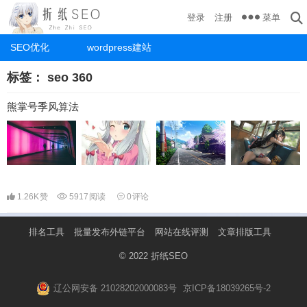
菜单
登录
注册
SEO优化
wordpress建站
标签：
seo 360
熊掌号季风算法
1.26K
赞
5917
阅读
0
评论
排名工具
批量发布外链平台
网站在线评测
文章排版工具
© 2022
折纸SEO
辽公网安备 21028202000083号
京ICP备18039265号-2