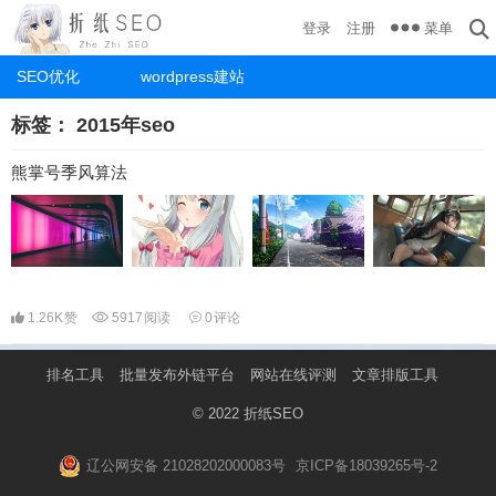
菜单
登录
注册
SEO优化
wordpress建站
标签：
2015年seo
熊掌号季风算法
1.26K
赞
5917
阅读
0
评论
排名工具
批量发布外链平台
网站在线评测
文章排版工具
© 2022
折纸SEO
辽公网安备 21028202000083号
京ICP备18039265号-2