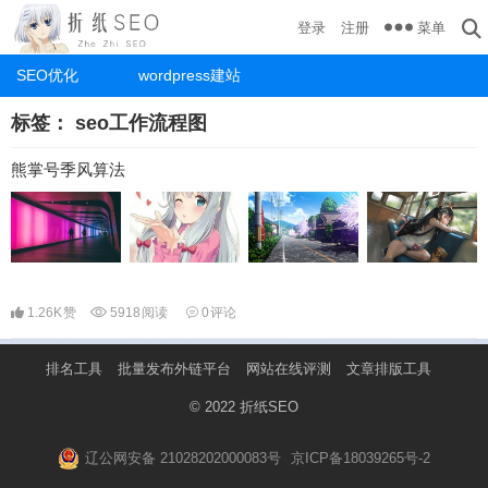
菜单
登录
注册
SEO优化
wordpress建站
标签：
seo工作流程图
熊掌号季风算法
1.26K
赞
5918
阅读
0
评论
排名工具
批量发布外链平台
网站在线评测
文章排版工具
© 2022
折纸SEO
辽公网安备 21028202000083号
京ICP备18039265号-2