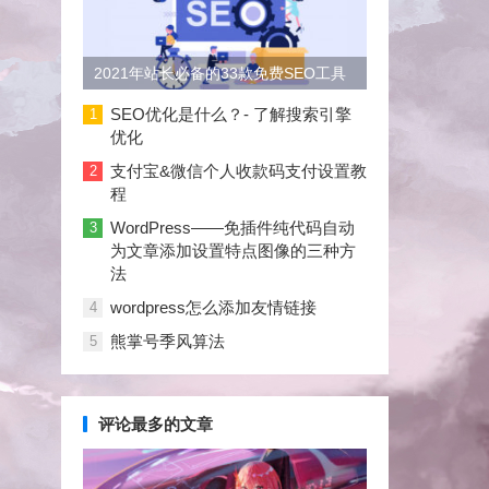
2021年站长必备的33款免费SEO工具
大合集
SEO优化是什么？- 了解搜索引擎
1
优化
支付宝&微信个人收款码支付设置教
2
程
WordPress——免插件纯代码自动
3
为文章添加设置特点图像的三种方
法
wordpress怎么添加友情链接
4
熊掌号季风算法
5
评论最多的文章