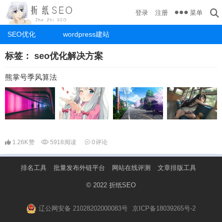
菜单
登录
注册
SEO优化
wordpress建站
标签：
seo优化解决方案
熊掌号季风算法
1.26K
赞
5918
阅读
0
评论
排名工具
批量发布外链平台
网站在线评测
文章排版工具
© 2022
折纸SEO
辽公网安备 21028202000083号
京ICP备18039265号-2