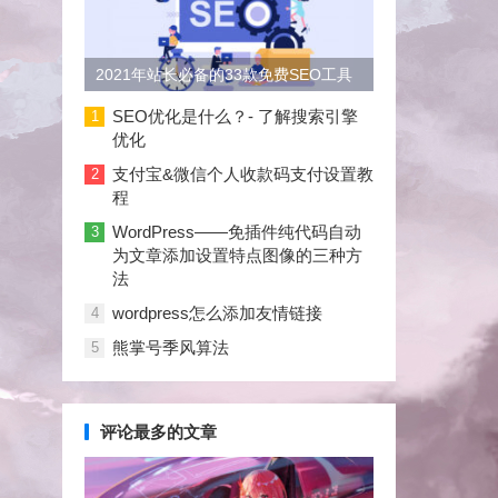
2021年站长必备的33款免费SEO工具
大合集
SEO优化是什么？- 了解搜索引擎
1
优化
支付宝&微信个人收款码支付设置教
2
程
WordPress——免插件纯代码自动
3
为文章添加设置特点图像的三种方
法
wordpress怎么添加友情链接
4
熊掌号季风算法
5
评论最多的文章