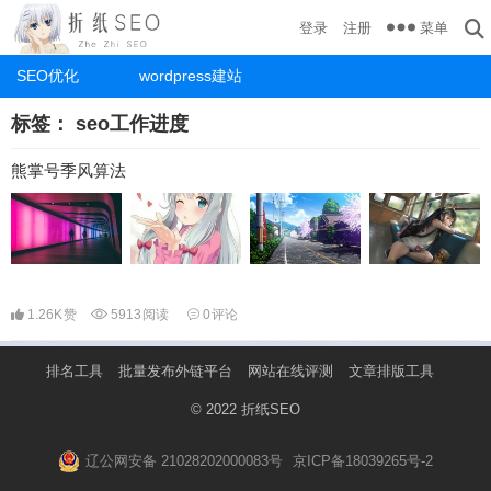
菜单
登录
注册
SEO优化
wordpress建站
标签：
seo工作进度
熊掌号季风算法
1.26K
赞
5913
阅读
0
评论
排名工具
批量发布外链平台
网站在线评测
文章排版工具
© 2022
折纸SEO
辽公网安备 21028202000083号
京ICP备18039265号-2