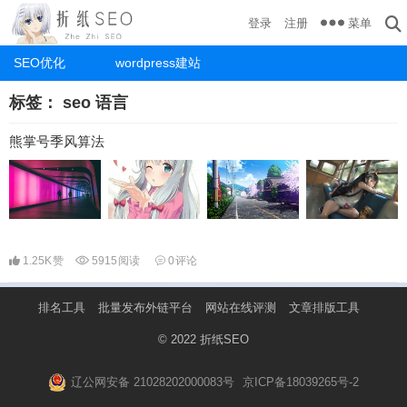
菜单
登录
注册
SEO优化
wordpress建站
标签：
seo 语言
熊掌号季风算法
1.25K
赞
5915
阅读
0
评论
排名工具
批量发布外链平台
网站在线评测
文章排版工具
© 2022
折纸SEO
辽公网安备 21028202000083号
京ICP备18039265号-2