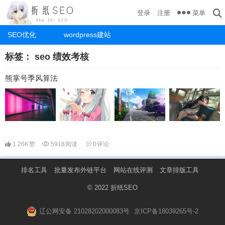
菜单
登录
注册
SEO优化
wordpress建站
标签：
seo 绩效考核
熊掌号季风算法
1.26K
赞
5918
阅读
0
评论
排名工具
批量发布外链平台
网站在线评测
文章排版工具
© 2022
折纸SEO
辽公网安备 21028202000083号
京ICP备18039265号-2