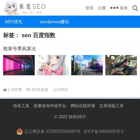
菜单
登录
注册
SEO优化
wordpress建站
标签：
seo 百度指数
熊掌号季风算法
1.25K
赞
5914
阅读
0
评论
排名工具
批量发布外链平台
网站在线评测
文章排版工具
© 2022
折纸SEO
辽公网安备 21028202000083号
京ICP备18039265号-2