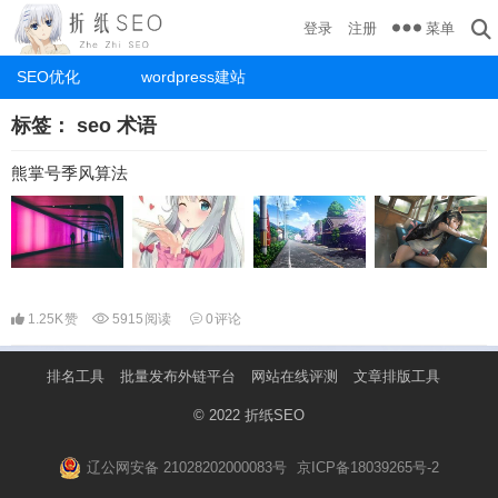
菜单
登录
注册
SEO优化
wordpress建站
标签：
seo 术语
熊掌号季风算法
1.25K
赞
5915
阅读
0
评论
排名工具
批量发布外链平台
网站在线评测
文章排版工具
© 2022
折纸SEO
辽公网安备 21028202000083号
京ICP备18039265号-2