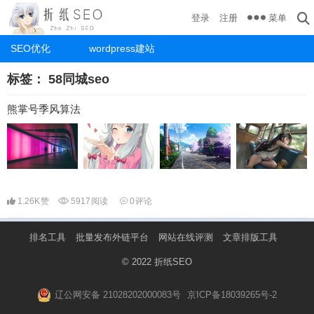
菜单
登录
注册
SEO优化
wordpress建站
标签：
58同城seo
熊掌号季风算法
1.26K
赞
5917
阅读
0
评论
排名工具
批量发布外链平台
网站在线评测
文章排版工具
© 2022
折纸SEO
辽公网安备 21028202000083号
京ICP备18039265号-2