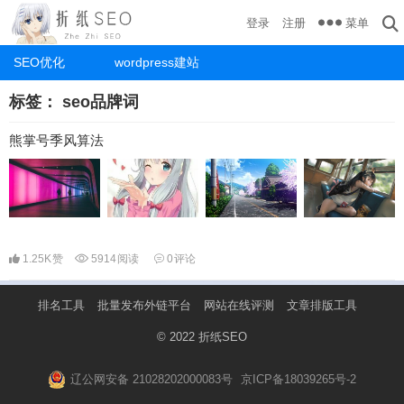
菜单
登录
注册
SEO优化
wordpress建站
标签：
seo品牌词
熊掌号季风算法
1.25K
赞
5914
阅读
0
评论
排名工具
批量发布外链平台
网站在线评测
文章排版工具
© 2022
折纸SEO
辽公网安备 21028202000083号
京ICP备18039265号-2