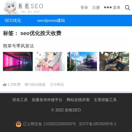
菜单
登录
注册
SEO优化
wordpress建站
标签：
seo优化按天收费
熊掌号季风算法
1.25K
赞
5914
阅读
0
评论
排名工具
批量发布外链平台
网站在线评测
文章排版工具
© 2022
折纸SEO
辽公网安备 21028202000083号
京ICP备18039265号-2