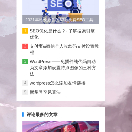
2021年站长必备的33款免费SEO工具
大合集
SEO优化是什么？- 了解搜索引擎
1
优化
支付宝&微信个人收款码支付设置教
2
程
WordPress——免插件纯代码自动
3
为文章添加设置特点图像的三种方
法
wordpress怎么添加友情链接
4
熊掌号季风算法
5
评论最多的文章