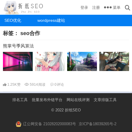
菜单
登录
注册
SEO优化
wordpress建站
标签：
seo合作
熊掌号季风算法
1.25K
赞
5914
阅读
0
评论
排名工具
批量发布外链平台
网站在线评测
文章排版工具
© 2022
折纸SEO
辽公网安备 21028202000083号
京ICP备18039265号-2