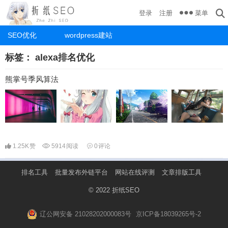
菜单
登录
注册
SEO优化
wordpress建站
标签：
alexa排名优化
熊掌号季风算法
1.25K
赞
5914
阅读
0
评论
排名工具
批量发布外链平台
网站在线评测
文章排版工具
© 2022
折纸SEO
辽公网安备 21028202000083号
京ICP备18039265号-2