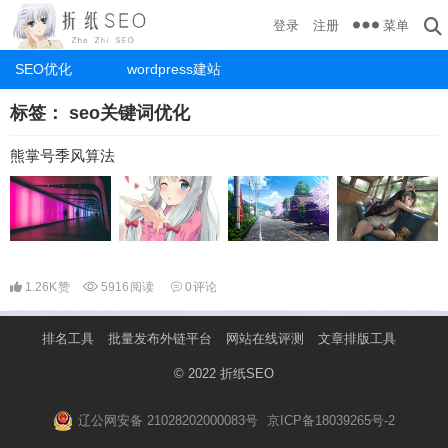
菜单
登录
注册
SEO优化
wordpress建站
标签：
seo关键词优化
熊掌号季风算法
1.26K
赞
5916
阅读
0
评论
排名工具
批量发布外链平台
网站在线评测
文章排版工具
© 2022
折纸SEO
辽公网安备 21028202000083号
京ICP备18039265号-2