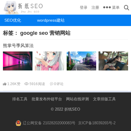
菜单
登录
注册
SEO优化
wordpress建站
标签：
google seo 营销网站
熊掌号季风算法
1.26K
赞
5916
阅读
0
评论
排名工具
批量发布外链平台
网站在线评测
文章排版工具
© 2022
折纸SEO
辽公网安备 21028202000083号
京ICP备18039265号-2