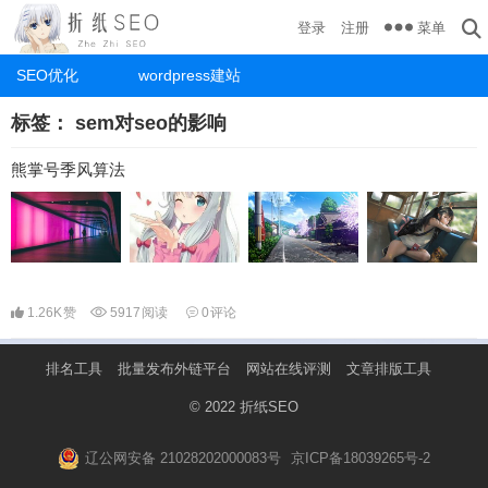
菜单
登录
注册
SEO优化
wordpress建站
标签：
sem对seo的影响
熊掌号季风算法
1.26K
赞
5917
阅读
0
评论
排名工具
批量发布外链平台
网站在线评测
文章排版工具
© 2022
折纸SEO
辽公网安备 21028202000083号
京ICP备18039265号-2