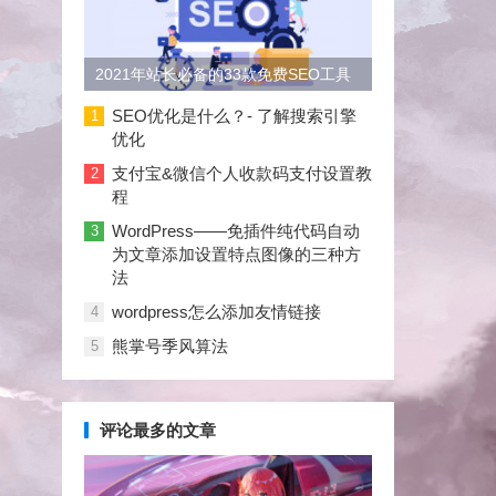
2021年站长必备的33款免费SEO工具
大合集
SEO优化是什么？- 了解搜索引擎
1
优化
支付宝&微信个人收款码支付设置教
2
程
WordPress——免插件纯代码自动
3
为文章添加设置特点图像的三种方
法
wordpress怎么添加友情链接
4
熊掌号季风算法
5
评论最多的文章