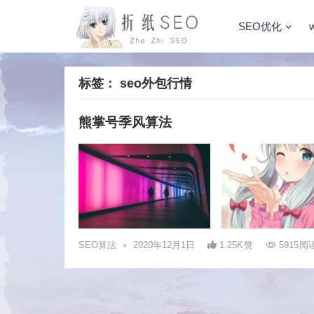
SEO优化
标签：
seo外包行情
熊掌号季风算法
•
SEO算法
2020年12月1日
1.25K
赞
5915
阅