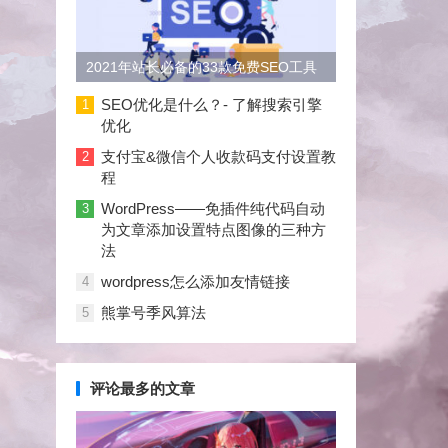
2021年站长必备的33款免费SEO工具
大合集
SEO优化是什么？- 了解搜索引擎
1
优化
支付宝&微信个人收款码支付设置教
2
程
WordPress——免插件纯代码自动
3
为文章添加设置特点图像的三种方
法
wordpress怎么添加友情链接
4
熊掌号季风算法
5
评论最多的文章