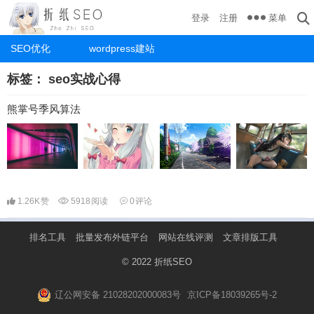
菜单
登录
注册
SEO优化
wordpress建站
标签：
seo实战心得
熊掌号季风算法
1.26K
赞
5918
阅读
0
评论
排名工具
批量发布外链平台
网站在线评测
文章排版工具
© 2022
折纸SEO
辽公网安备 21028202000083号
京ICP备18039265号-2