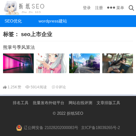
菜单
登录
注册
SEO优化
wordpress建站
标签：
seo上市企业
熊掌号季风算法
1.25K
赞
5914
阅读
0
评论
排名工具
批量发布外链平台
网站在线评测
文章排版工具
© 2022
折纸SEO
辽公网安备 21028202000083号
京ICP备18039265号-2