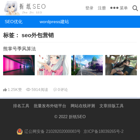
菜单
登录
注册
SEO优化
wordpress建站
标签：
seo外包营销
熊掌号季风算法
1.25K
赞
5914
阅读
0
评论
排名工具
批量发布外链平台
网站在线评测
文章排版工具
© 2022
折纸SEO
辽公网安备 21028202000083号
京ICP备18039265号-2