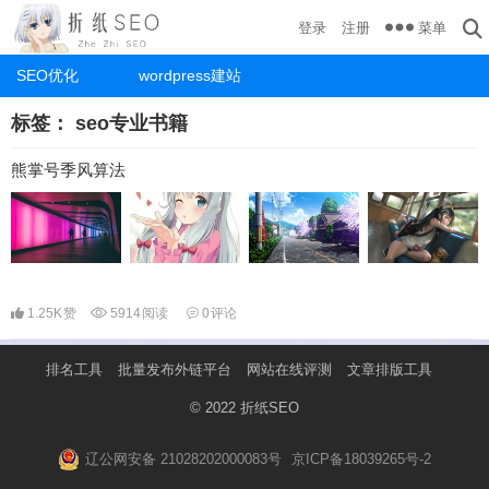
菜单
登录
注册
SEO优化
wordpress建站
标签：
seo专业书籍
熊掌号季风算法
1.25K
赞
5914
阅读
0
评论
排名工具
批量发布外链平台
网站在线评测
文章排版工具
© 2022
折纸SEO
辽公网安备 21028202000083号
京ICP备18039265号-2