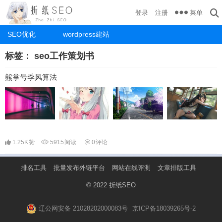
菜单
登录
注册
SEO优化
wordpress建站
标签：
seo工作策划书
熊掌号季风算法
1.25K
赞
5915
阅读
0
评论
排名工具
批量发布外链平台
网站在线评测
文章排版工具
© 2022
折纸SEO
辽公网安备 21028202000083号
京ICP备18039265号-2