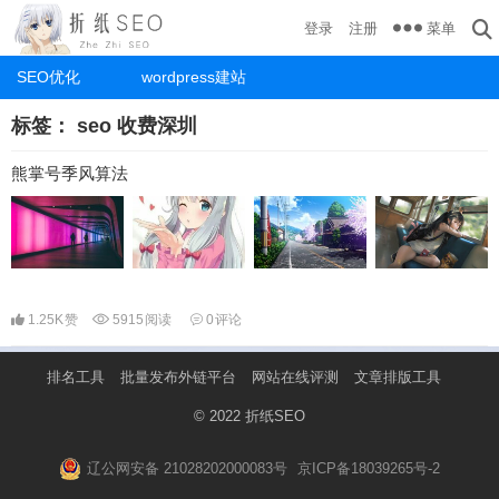
菜单
登录
注册
SEO优化
wordpress建站
标签：
seo 收费深圳
熊掌号季风算法
1.25K
赞
5915
阅读
0
评论
排名工具
批量发布外链平台
网站在线评测
文章排版工具
© 2022
折纸SEO
辽公网安备 21028202000083号
京ICP备18039265号-2