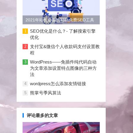
2021年站长必备的33款免费SEO工具
大合集
SEO优化是什么？- 了解搜索引擎
1
优化
支付宝&微信个人收款码支付设置教
2
程
WordPress——免插件纯代码自动
3
为文章添加设置特点图像的三种方
法
wordpress怎么添加友情链接
4
熊掌号季风算法
5
评论最多的文章