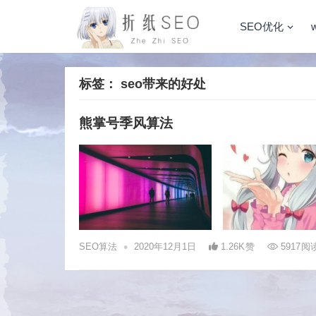
SEO优化
标签：
seo带来的好处
熊掌号季风算法
•
SEO算法
2020年12月1日
1.26K
赞
5917
阅