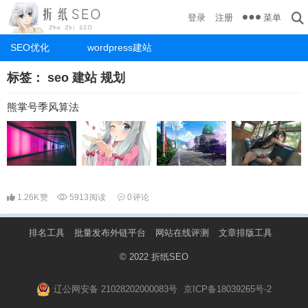
菜单
登录
注册
SEO优化
wordpress建站
标签：
seo 建站 规划
熊掌号季风算法
1.26K
赞
5913
阅读
0
评论
排名工具
批量发布外链平台
网站在线评测
文章排版工具
© 2022
折纸SEO
辽公网安备 21028202000083号
京ICP备18039265号-2